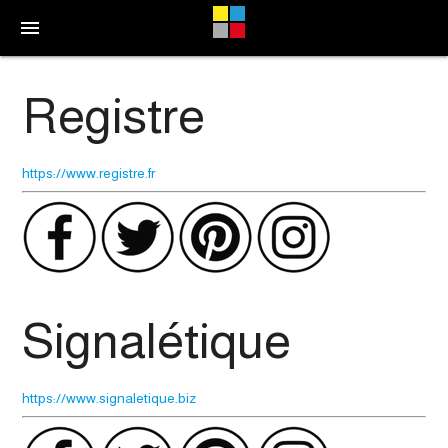
menu
Registre
https://www.registre.fr
Signalétique
https://www.signaletique.biz