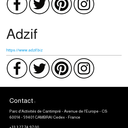
Adzif
https://www.adzif.biz
Contact :
Parc d'Activités de Cantimpré - Avenue de l'Europe - CS
60014 - 59401 CAMBRAI Cedex - France
+33 3 27 74 97 00